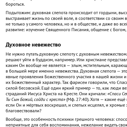
бороться.
Подытожим: духовная слепота происходит от гордыни, высок
выстраивает жизнь по своей воле, в соответствии со свои
не только у самого человека, но и в обществе, и даже во в
развитие: изучение Священного Писания, общение с Богом
Духовное невежество
Не нужно путать духовную слепоту с духовным невежеством.
решают уйти в буддизм, например. Или христиане представл
каким Он вообще не является — злым, мстительным, карающ
в большей мере именно невежества. Духовная слепота — эт
явные проявления Божественного участия в нашей жизни и
их Божественный характер. Так фарисеи говорили, что Спас
силой бесовской. Ещё один яркий пример — то, как люди ве
страданий Иисуса Христа на Кресте. Они кричали:
«Спаси Се
Ты Сын Божий, сойди с креста»
(Мф. 27:40). Хотя — какие ещё
если Он и мёртвых воскрешал, и слепых исцелял, и хромые
благовествовали?
Вообще, это особенность психики грешного человека: спос
неприятные для себя воспоминания, нежелание видеть свою 