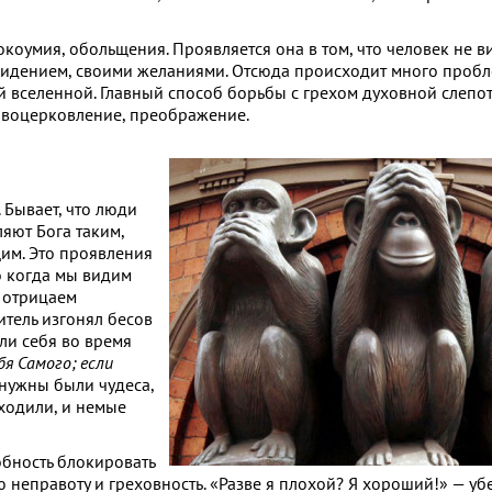
оумия, обольщения. Проявляется она в том, что человек не ви
м видением, своими желаниями. Отсюда происходит много проб
сей вселенной. Главный способ борьбы с грехом духовной слепо
, воцерковление, преображение.
 Бывает, что люди
яют Бога таким,
им. Это проявления
о когда мы видим
 отрицаем
итель изгонял бесов
ли себя во время
бя Самого; если
 нужны были чудеса,
 ходили, и немые
обность блокировать
неправоту и греховность. «Разве я плохой? Я хороший!» — убе