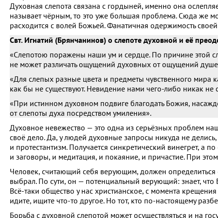
Духовная слепота связана с гордыней, именно она ослепляе
называет чёрным, то это уже большая проблема. Сюда же мо
расходится с волей Божьей. Фанатичная одержимость своей
Свт. Игнатий (Брянчанинов) о слепоте духовной и её преод
«Слепотою поражены наши ум и сердце. По причине этой сл
не может различать ощущений духовных от ощущений душе
«Для слепых разные цвета и предметы чувственного мира к
как бы не существуют. Невидение нами чего-либо никак не 
«При истинном духовном подвиге благодать Божия, насажде
от слепоты духа посредством умиления».
Духовное невежество — это одна из серьёзных проблем наш
своё дело. Да, у людей духовные запросы никуда не делись
и протестантизм. Получается синкретический винегрет, а по
и заговоры, и медитация, и покаяние, и причастие. При это
Человек, считающий себя верующим, должен определиться с р
выбрал. По сути, он — потенциальный верующий: знает, что Б
Всё-таки общество у нас христианское, с момента крещения
идите, ищите что-то другое. Но тот, кто по-настоящему разбе
Борьба с духовной слепотой может осуществляться и на гос