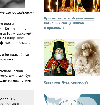
очи слепорожденному.
Просим молитв об упокоении
погибших священников
изнавали
и прихожан
сия, Который пришёл
ться Его учениками?»
вшие Священное
 фарисеи в рамках
 и Господь обязан
родилась
 человеческий.
 миру; кто последует
ждый из нас примет
Святитель Лука Крымский
розревший
возвратится