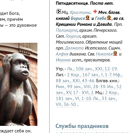
Пятидесятнице.
Поста нет.
Мц.
Христины
.
Мчч. блгвв.
дит Бога,
князей
Бориса
и
Глеба
, во св.
лем, причём
Крещении Романа и Давида.
Прп.
ты — это духовное
Поликарпа
, архим. Печерского.
Свт.
Георгия
, архиеп.
Могилевского. Обретение мощей
прп.
Далмата
Исетского. Сщмч.
Алфея
диакона. Свв.
Николая
и
Иоанна
испп., пресвитеров.
Утр. -
Лк., 106 зач., XXI, 12-19.
Лит. -
2 Кор., 167 зач., I, 1-7.
Мф.,
88 зач., XXI, 43-46.
Блгвв. кнн.:
Рим., 99 зач., VIII, 28-39.
Ин., 52
зач., XV, 17 - XVI, 2.
Мц.:
2 Кор.,
181 зач., VI, 1-10.
Лк., 33 зач.,
VII, 36-50
.
Службы праздников
ждает себя он.