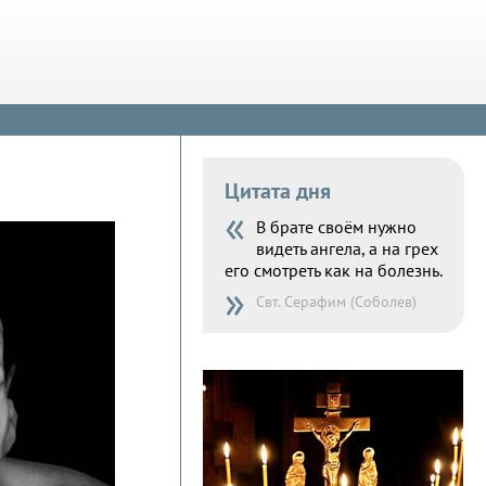
Цитата дня
«
В брате своём нужно
видеть ангела, а на грех
его смотреть как на болезнь.
»
Свт. Серафим (Соболев)