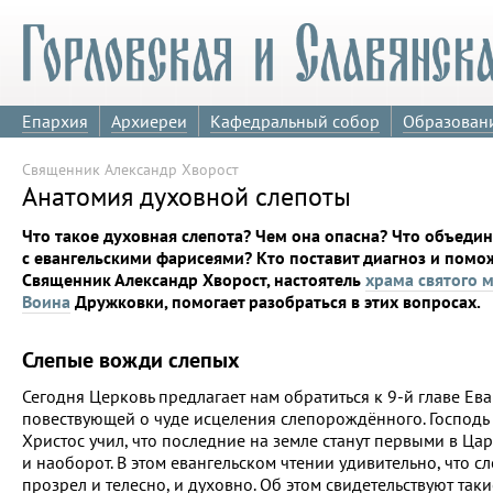
Епархия
Архиереи
Кафедральный собор
Образован
Священник Александр Хворост
Анатомия духовной слепоты
Что такое духовная слепота? Чем она опасна? Что объедин
с евангельскими фарисеями? Кто поставит диагноз и помо
Священник Александр Хворост, настоятель
храма святого 
Воина
Дружковки, помогает разобраться в этих вопросах.
Слепые вожди слепых
Сегодня Церковь предлагает нам обратиться к 9-й главе Ева
повествующей о чуде исцеления слепорождённого. Господь
Христос учил, что последние на земле станут первыми в Ца
и наоборот. В этом евангельском чтении удивительно, что с
прозрел и телесно, и духовно. Об этом свидетельствуют таки