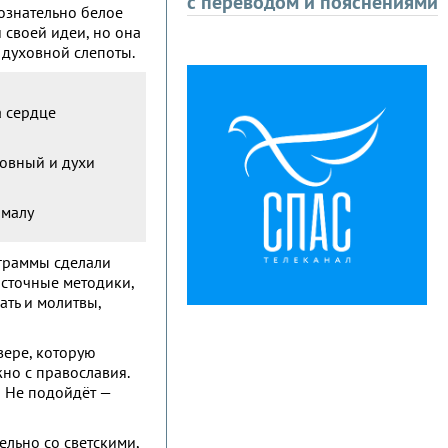
с переводом и пояснениями
сознательно белое
 своей идеи, но она
 духовной слепоты.
а сердце
ховный и духи
омалу
ограммы сделали
осточные методики,
ать и молитвы,
вере, которую
жно с православия.
! Не подойдёт —
ельно со светскими,