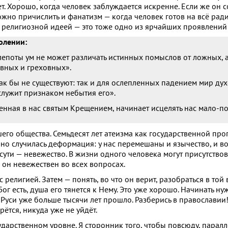
т. Хорошо, когда человек заблуждается искренне. Если же он 
жно причислить и фанатизм — когда человек готов на всё ради
 религиозной идеей — это тоже одно из ярчайших проявлений
олении:
епоты ум не может различать истинных помыслов от ложных, 
вных и греховных».
ак бы не существуют: так и для ослепленных падением мир ду
служит признаком небытия его».
нная в нас святым Крещением, начинает исцелять нас мало-п
его общества. Семьдесят лет атеизма как государственной пр
, но случилась деформация: у нас перемешаны и язычество, и в
 сути — невежество. В жизни одного человека могут присутствов
м он невежествен во всех вопросах.
елигией. Затем — понять, во что он верит, разобраться в той 
ог есть, душа его тянется к Нему. Это уже хорошо. Начинать ну
 Руси уже больше тысячи лет прошло. Разберись в православии
рётся, никуда уже не уйдёт.
ударственном уровне. Я сторонник того, чтобы повсюду, паралл