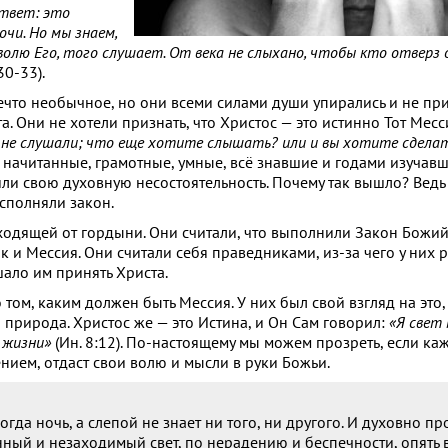
ответ: это
очи. Но мы знаем,
олю Его, того слушает. От века не слыхано, чтобы кто отверз 
30-33).
ечто необычное, но они всеми силами души упирались и не пр
. Они не хотели признать, что Христос — это истинно Тот Мес
вы не слушали; что еще хотите слышать? или и вы хотите сдела
, — начитанные, грамотные, умные, всё знавшие и годами изуча
и свою духовную несостоятельность. Почему так вышло? Ведь
сполняли закон.
одящей от гордыни. Они считали, что выполнили Закон Божий,
как и Мессия. Они считали себя праведниками, из-за чего у них 
шало им принять Христа.
 том, каким должен быть Мессия. У них был свой взгляд на это,
 природа. Христос же — это Истина, и Он Сам говорил:
«Я свет
 жизни»
(Ин. 8:12). По-настоящему мы можем прозреть, если ка
нием, отдаст свои волю и мысли в руки Божьи.
гда ночь, а слепой не знает ни того, ни другого. И духовно п
нный и незаходимый свет, по нерадению и беспечности, опять 