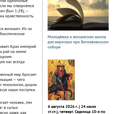
. Или однополые
 Если мы отвернёмся
лю»
(Быт. 1:28), —
на нравственность.
ся жизнью». Из-за
 биоэтические
Молодёжка и воскресная школа
для взрослых при Богоявленском
бывает. Крах империй
соборе
ь рай на земле
 одним
для нас всегда
еменный мир бросает
икация — чего
 и технологии, дошли
ласуя наши поступки
гает человек, тем
6 августа 2026 г. ( 24 июля
е: в сытых
ст.ст.), четверг. Седмица 10-я по
ясно даже, как