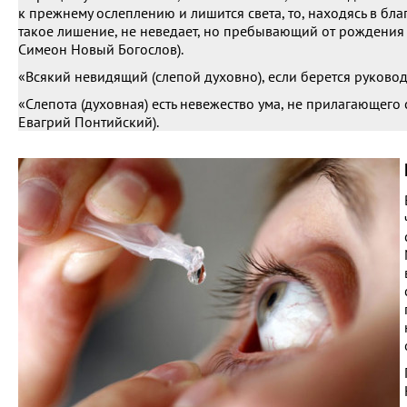
к прежнему ослеплению и лишится света, то, находясь в благ
такое лишение, не неведает, но пребывающий от рождения сл
Симеон Новый Богослов).
«Всякий невидящий (слепой духовно), если берется руководи
«Слепота (духовная) есть невежество ума, не прилагающего 
Евагрий Понтийский).