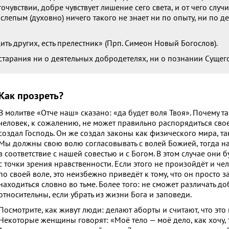
очувствии, добре чувствует лишение сего света, и от чего случи
епым (духовно) ничего такого не знает ни по опыту, ни по де
ть других, есть прелестник» (Прп. Симеон Новый Богослов).
старания ни о деятельных добродетелях, ни о познании Сущего 
Как прозреть?
В молитве «Отче наш» сказано: «да будет воля Твоя». Почему та
человек, к сожалению, не может правильно распорядиться сво
создал Господь. Он же создал законы как физического мира, та
Мы должны свою волю согласовывать с волей Божией, тогда н
в соответствие с нашей совестью и с Богом. В этом случае они
с точки зрения нравственности. Если этого не произойдёт и чел
по своей воле, это неизбежно приведёт к тому, что он просто з
находиться словно во тьме. Более того: не сможет различать до
относительны, если убрать из жизни Бога и заповеди.
Посмотрите, как живут люди: делают аборты и считают, что это
Некоторые женщины говорят: «Моё тело — моё дело, как хочу, 