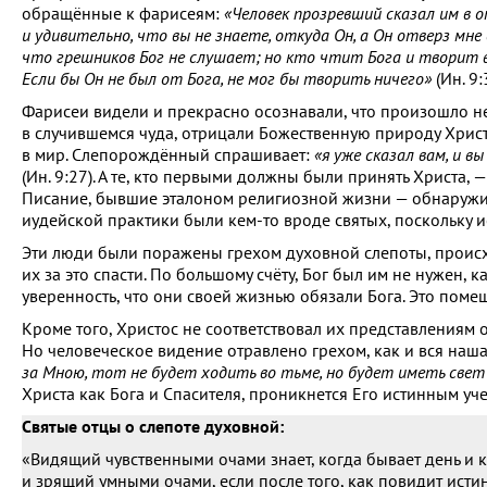
обращённые к фарисеям:
«Человек прозревший сказал им в 
и удивительно, что вы не знаете, откуда Он, а Он отверз мне 
что грешников Бог не слушает; но кто чтит Бога и творит в
Если бы Он не был от Бога, не мог бы творить ничего»
(Ин. 9:
Фарисеи видели и прекрасно осознавали, что произошло н
в случившемся чуда, отрицали Божественную природу Христа
в мир. Слепорождённый спрашивает:
«я уже сказал вам, и 
(Ин. 9:27). А те, кто первыми должны были принять Христа
Писание, бывшие эталоном религиозной жизни — обнаружил
иудейской практики были кем-то вроде святых, поскольку и
Эти люди были поражены грехом духовной слепоты, происх
их за это спасти. По большому счёту, Бог был им не нужен, 
уверенность, что они своей жизнью обязали Бога. Это поме
Кроме того, Христос не соответствовал их представлениям о
Но человеческое видение отравлено грехом, как и вся наша
за Мною, тот не будет ходить во тьме, но будет иметь свет
Христа как Бога и Спасителя, проникнется Его истинным уче
Святые отцы о слепоте духовной:
«Видящий чувственными очами знает, когда бывает день и ко
и зрящий умными очами, если после того, как повидит исти