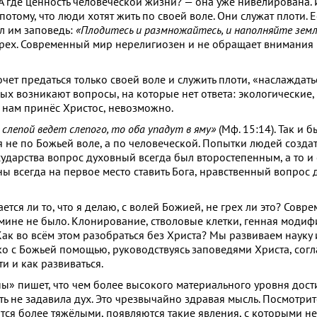
А где ценность человеческой жизни? — она уже нивелирована
потому, что люди хотят жить по своей воле. Они служат плоти.
ал им заповедь:
«Плодитесь и размножайтесь, и наполняйте зем
грех. Современный мир нерелигиозен и не обращает внимания 
очет предаться только своей воле и служить плоти, «наслаждать
рых возникают вопросы, на которые нет ответа: экологические,
е нам принёс Христос, невозможно.
 слепой ведет слепого, то оба упадут в яму»
(Мф. 15:14). Так и 
я не по Божьей воле, а по человеческой. Попытки людей создат
ударства вопрос духовный всегда был второстепенным, а то и
ны всегда на первое место ставить Бога, нравственный вопрос 
тся ли то, что я делаю, с волей Божией, не грех ли это? Совр
мине не было. Клонирование, стволовые клетки, генная модиф
Как во всём этом разобраться без Христа? Мы развиваем науку
ько с Божьей помощью, руководствуясь заповедями Христа, сог
и и как развиваться.
ны» пишет, что чем более высокого материального уровня дости
ь не задавила дух. Это чрезвычайно здравая мысль. Посмотрит
тся более тяжёлыми, появляются такие явления, с которыми не