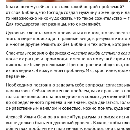
браки: почему сейчас это стало такой острой проблемой? — 
от слов Библии, что Господь создал мужчину и женщину и д
то невозможно никому доказать, что такое сожительство — 
Для государства нет разницы, кто с кем живёт.
Духовная слепота может проявляться и в том, что человек х
этого в мире происходят страшные вещи, в результате кото
и многие другие. Решить их без Библии и тех истин, которы
Спаситель говорил о фарисеях:
«слепые вожди слепых; а если
после их расцвета происходит именно поэтому: всё строитс
никогда не были успешными. При построении общества, гос
из последних. Я вижу в этом проблему. Мы, христиане, долж
первичен.
Необходимо постоянно задавать себе вопросы: согласовывае
нам вызовы. Сейчас множество проблем, каких раньше в по
только не появилось за последние несколько десятилетий! 
до определённого предела и не знаем, куда двигаться. Тол
с нравственным началом и совестью, можно понять, куда идт
Алексей Ильич Осипов в книге «Путь разума в поисках исти
выше должен быть его духовный уровень. Важно, чтобы плот
обществах проблем не стало меньше, наоборот, они становя