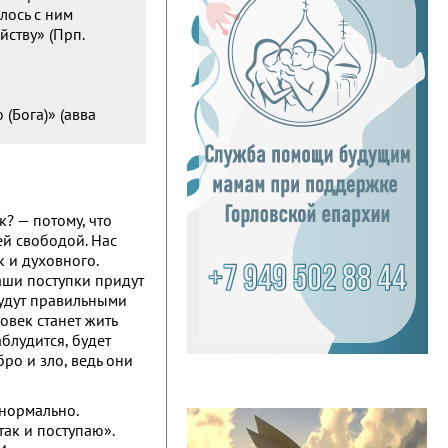
лось с ним
йству» (Прп.
(Бога)» (авва
к? — потому, что
ей свободой. Нас
к и духовного.
аши поступки придут
 будут правильными
овек станет жить
аблудится, будет
бро и зло, ведь они
 нормально.
так и поступаю».