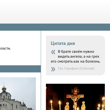
Цитата дня
«
ласти.
В брате своём нужно
видеть ангела, а на грех
его смотреть как на болезнь.
»
Свт. Серафим (Соболев)