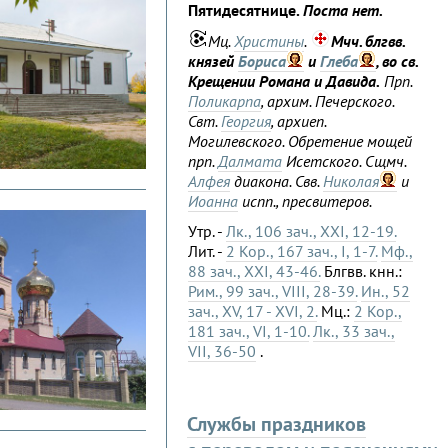
Пятидесятнице.
Поста нет.
Мц.
Христины
.
Мчч. блгвв.
князей
Бориса
и
Глеба
, во св.
Крещении Романа и Давида.
Прп.
Поликарпа
, архим. Печерского.
Свт.
Георгия
, архиеп.
Могилевского. Обретение мощей
прп.
Далмата
Исетского. Сщмч.
Алфея
диакона. Свв.
Николая
и
Иоанна
испп., пресвитеров.
Утр. -
Лк., 106 зач., XXI, 12-19.
Лит. -
2 Кор., 167 зач., I, 1-7.
Мф.,
88 зач., XXI, 43-46.
Блгвв. кнн.:
Рим., 99 зач., VIII, 28-39.
Ин., 52
зач., XV, 17 - XVI, 2.
Мц.:
2 Кор.,
181 зач., VI, 1-10.
Лк., 33 зач.,
VII, 36-50
.
Службы праздников