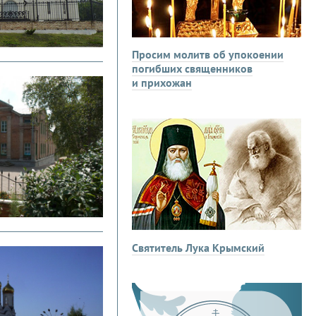
Просим молитв об упокоении
погибших священников
и прихожан
Святитель Лука Крымский