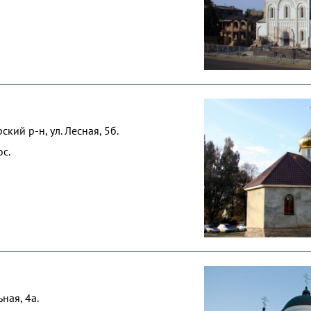
кий р-н, ул. Лесная, 5б.
с.
ная, 4а.