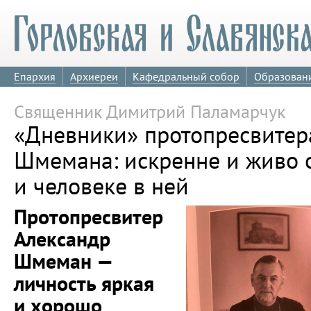
Епархия
Архиереи
Кафедральный собор
Образован
Священник Димитрий Паламарчук
«Дневники» протопресвитер
Шмемана: искренне и живо 
и человеке в ней
Протопресвитер
Александр
Шмеман —
личность яркая
и хорошо