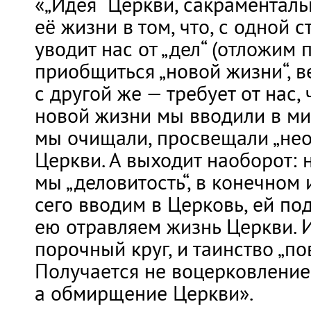
«„Идея“ Церкви, сакраментал
её жизни в том, что, с одной с
уводит нас от „дел“ (отложим 
приобщиться „новой жизни“, в
с другой же — требует от нас,
новой жизни мы вводили в мир
мы очищали, просвещали „не
Церкви. А выходит наоборот: 
мы „деловитость“, в конечном 
сего вводим в Церковь, ей по
ею отравляем жизнь Церкви. 
порочный круг, и таинство „пов
Получается не воцерковление
а обмирщение Церкви».