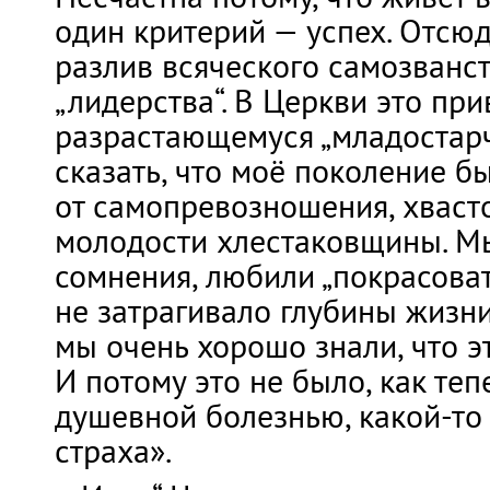
один критерий — успех. Отсю
разлив всяческого самозванст
„лидерства“. В Церкви это при
разрастающемуся „младостарче
сказать, что моё поколение 
от самопревозношения, хваст
молодости хлестаковщины. Мы
сомнения, любили „покрасовать
не затрагивало глубины жизни
мы очень хорошо знали, что э
И потому это не было, как теп
душевной болезнью, какой-то
страха».