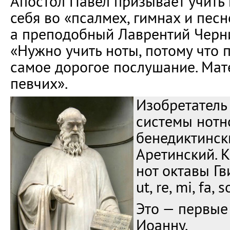
Апостол Павел призывает учить 
себя во «псалмех, гимнах и песн
а преподобный Лаврентий Черни
«Нужно учить ноты, потому что 
самое дорогое послушание. Мат
певчих».
Изобретатель
системы нотн
бенедиктинск
Аретинский. 
нот октавы Гв
ut, re, mi, fa, so
Это — первые 
Иоанну.