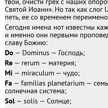
твои, очисти грех с наших опороч
Святой Иоанн». Но так как слог 
петь, ее со временем переимено
Сегодня имена нот известны ка
и именно они первыми пропове
славу Божию:
Do
— Dominus — Господь;
Re
— rerum — материя;
Mi
— miraculum — чудо;
Fa
— familias рlanetarium — семья
солнечная система;
Sol
— solis — Солнце;