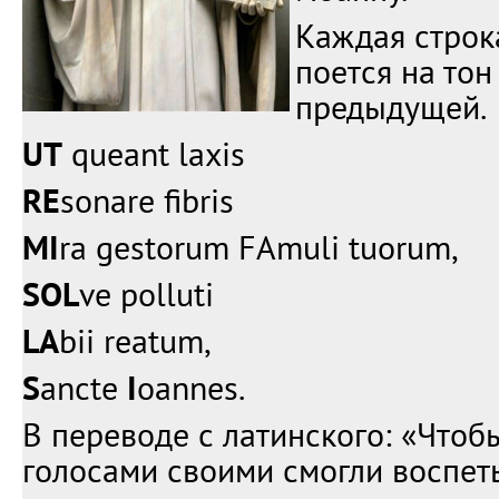
Каждая строк
поется на то
предыдущей.
UT
queant laxis
RE
sonare fibris
MI
ra gestorum FAmuli tuorum,
SOL
ve polluti
LA
bii reatum,
S
ancte
I
oannes.
В переводе с латинского: «Чтоб
голосами своими смогли воспет