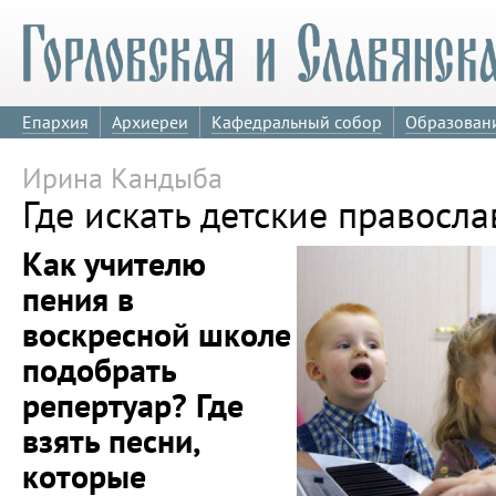
Епархия
Архиереи
Кафедральный собор
Образован
Ирина Кандыба
Где искать детские правосл
Как учителю
пения в
воскресной школе
подобрать
репертуар? Где
взять песни,
которые