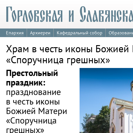
Епархия
Архиереи
Кафедральный собор
Образован
Храм в честь иконы Божией
«Споручница грешных»
Престольный
праздник:
празднование
в честь иконы
Божией Матери
«Споручница
грешных»