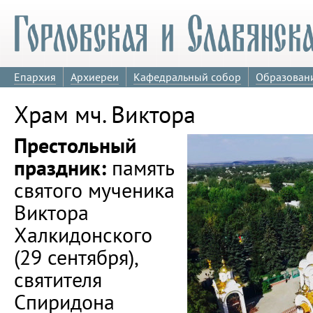
Епархия
Архиереи
Кафедральный собор
Образован
Храм мч. Виктора
Престольный
праздник:
память
святого мученика
Виктора
Халкидонского
(29 сентября),
святителя
Спиридона