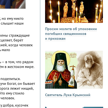
, но ему никто
а слышит наши
Просим молитв об упокоении
погибших священников
ажены страждущие
и прихожан
целяет, берёт
жией, когда человек
ь мало
 — в том, что рядом
ём в жестоком мире.
 поделиться.
учи богат, он бывает
порога лежит нищий,
Что ему стоило
Святитель Лука Крымский
 человек.
ку добра, кусочек