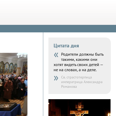
Цитата дня
«
Родители должны быть
такими, какими они
хотят видеть своих детей —
не на словах, а на деле.
»
Св. страстотерпица
императрица Александра
Романова