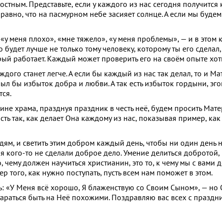
достным. Представьте, если у каждого из нас сегодня получится
 равно, что на пасмурном небе засияет солнце. А если мы будем
«у меня плохо», «мне тяжело», «у меня проблемы», — и в этом к
о будет лучше не только тому человеку, которому ты его сделал,
рый работает. Каждый может проверить его на своём опыте хоть
ждого станет легче. А если бы каждый из нас так делал, то и М
ыл бы избыток добра и любви. А так есть избыток гордыни, эго
тся.
ине храма, празднуя праздник в честь неё, будем просить Мате
ть так, как делает Она каждому из нас, показывая пример, ка
дям, и светить этим добром каждый день, чтобы ни один день
ля кого-то не сделали доброе дело. Умение делиться добротой
о, чему должен научиться христианин, это то, к чему мы с вами 
 того, как нужно поступать, пусть всем нам поможет в этом.
ь: «У Меня всё хорошо, Я блаженствую со Своим Сыном», — но
тараться быть на Неё похожими. Поздравляю вас всех с праздн