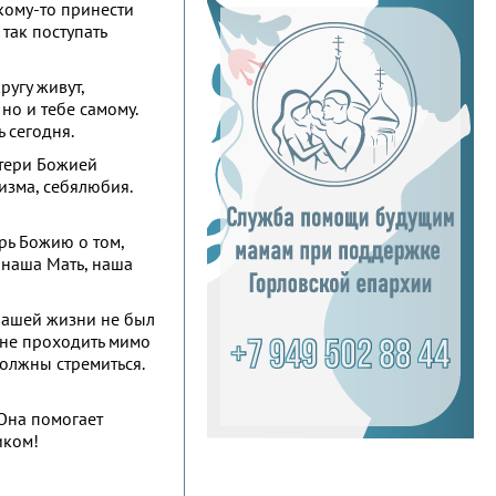
 кому-то принести
 так поступать
ругу живут,
 но и тебе самому.
 сегодня.
атери Божией
изма, себялюбия.
рь Божию о том,
к наша Мать, наша
 нашей жизни не был
, не проходить мимо
должны стремиться.
 Она помогает
иком!