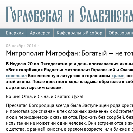
Епархия
Архиереи
Кафедральный собор
Образован
06 ноября 2016 г.
Митрополит Митрофан: Богатый — не тот, 
В Неделю 20 по Пятидесятнице и день прославления икон
«Всех скорбящих Радость» митрополит Горловский и Слав
совершил
Божественную литургию в горловском
храме
, о
этой иконы. После крестного хода владыка обратился к с
с архипастырским словом.
Во имя Отца, и Сына, и Святаго Духа!
Пресвятая Богородица всегда была Заступницей рода хрис
и помогала христианам в тех сложных жизненных обстоятел
люди периодически оказываются. Прожить без скорбей, без
испытаний не может ни один человек. Они встречаются в ж
с детства, с ранней юности, в зрелом возрасте, или ближе к 