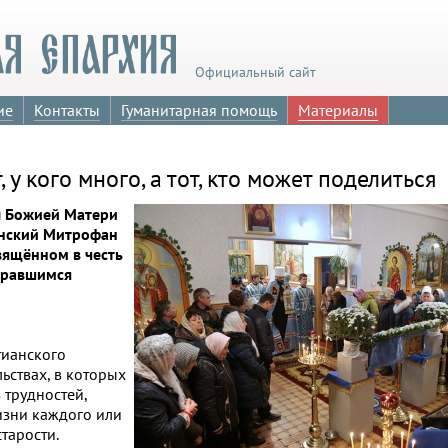
Официальный сайт
ие
Контакты
Гуманитарная помощь
Материалы
у кого много, а тот, кто может поделиться
ы Божией Матери
янский Митрофан
свящённом в честь
обравшимся
тианского
ьствах, в которых
 трудностей,
изни каждого или
старости.