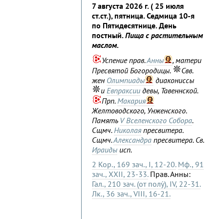
7 августа 2026 г. ( 25 июля
ст.ст.), пятница. Седмица 10-я
по Пятидесятнице. День
постный.
Пища с растительным
маслом.
Успение прав.
Анны
, матери
Пресвятой Богородицы.
Свв.
жен
Олимпиады
диакониссы
и
Евпраксии
девы, Тавеннской.
Прп.
Макария
Желтоводского, Унженского.
Память
V Вселенского Собора
.
Сщмч.
Николая
пресвитера.
Сщмч.
Александра
пресвитера. Св.
Ираиды
исп.
2 Кор., 169 зач., I, 12-20.
Мф., 91
зач., XXII, 23-33.
Прав. Анны:
Гал., 210 зач. (от полу́), IV, 22-31.
Лк., 36 зач., VIII, 16-21.