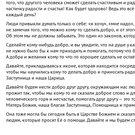
того, что другого человека сможет сделать счастливым и ра
частичку радости и счастья! Как будет здорово! Ведь это всё
каждый день?
Люди привыкли думать только о себе: «я хочу», «мне надо», 
не замечая того, что можно кому-то сделать добро, и от этог
Об этом мы не должны забывать. Это один из законов, кото
Сделайте кому-нибудь добро, и вы увидите, что на душе у ка
не нужно было бы к нам приходить и помогать, потому что б
А добра и желания кому-то что-то хорошее сделать не остаё
Давайте, прикладываясь к иконе, которая находится посред
чтобы мы научились кому-то делать добро и приносить радос
Заступница и наша Царица.
Давайте будем нести добро друг другу, окружающим нас лю
прожит так, чтобы мы кому-то не сказали доброе слово и д
человеческого горя и несчастья, помогать друг другу — это т
Матерь Божия, наша благая Заступница, Помощница и пример
Она тоже могла бы сегодня быть в Царстве Божием и сказат
людям, которые просят Её о помощи. Давайте и мы будем с