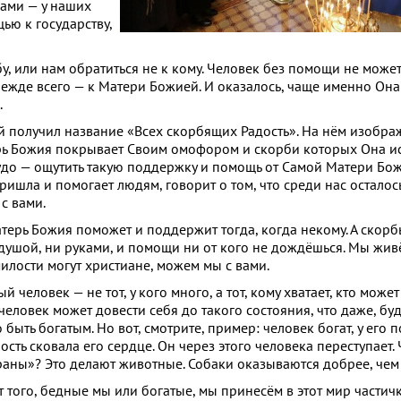
нами — у наших
щью к государству,
у, или нам обратиться не к кому. Человек без помощи не может
прежде всего — к Матери Божией. И оказалось, чаще именно Он
.
ый получил название «Всех скорбящих Радость». На нём изобр
ь Божия покрывает Своим омофором и скорби которых Она ис
 чудо — ощутить такую поддержку и помощь от Самой Матери Бо
пришла и помогает людям, говорит о том, что среди нас осталос
 с вами.
атерь Божия поможет и поддержит тогда, когда некому. А скорбь
 душой, ни руками, и помощи ни от кого не дождёшься. Мы жив
милости могут христиане, можем мы с вами.
й человек — не тот, у кого много, а тот, кому хватает, кто может
человек может довести себя до такого состояния, что даже, буд
быть богатым. Но вот, смотрите, пример: человек богат, у его 
сть сковала его сердце. Он через этого человека переступает. 
 раны»? Это делают животные. Собаки оказываются добрее, чем
от того, бедные мы или богатые, мы принесём в этот мир частич