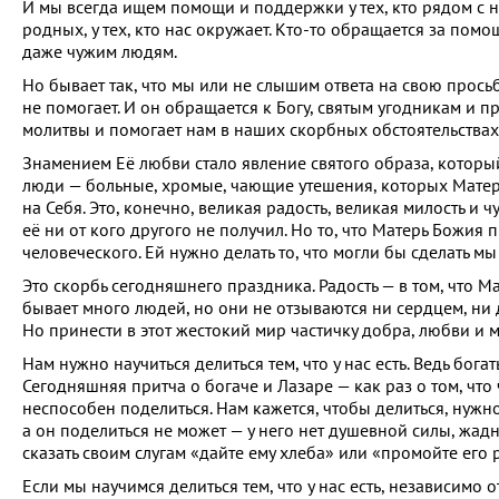
И мы всегда ищем помощи и поддержки у тех, кто рядом с 
родных, у тех, кто нас окружает. Кто-то обращается за помо
даже чужим людям.
Но бывает так, что мы или не слышим ответа на свою просьб
не помогает. И он обращается к Богу, святым угодникам и 
молитвы и помогает нам в наших скорбных обстоятельствах
Знамением Её любви стало явление святого образа, котор
люди — больные, хромые, чающие утешения, которых Матер
на Себя. Это, конечно, великая радость, великая милость и
её ни от кого другого не получил. Но то, что Матерь Божия 
человеческого. Ей нужно делать то, что могли бы сделать мы
Это скорбь сегодняшнего праздника. Радость — в том, что М
бывает много людей, но они не отзываются ни сердцем, ни
Но принести в этот жестокий мир частичку добра, любви и 
Нам нужно научиться делиться тем, что у нас есть. Ведь богаты
Сегодняшняя притча о богаче и Лазаре — как раз о том, что 
неспособен поделиться. Нам кажется, чтобы делиться, нужно 
а он поделиться не может — у него нет душевной силы, жадно
сказать своим слугам «дайте ему хлеба» или «промойте его
Если мы научимся делиться тем, что у нас есть, независимо 