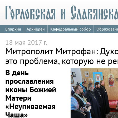
Епархия
Архиереи
Кафедральный собор
Образован
18 мая 2017 г.
Митрополит Митрофан: Духо
это проблема, которую не р
В день
прославления
иконы Божией
Матери
«Неупиваемая
Чаша»