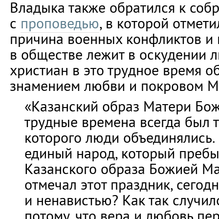
Владыка также обратился к соб
с
проповедью
, в которой отмети
причина военных конфликтов и
в обществе лежит в оскудении л
христиан в это трудное время о
знамением любви и покровом М
«Казанский образ Матери Бо
трудные времена всегда был т
которого люди объединялись.
единый народ, который преб
Казанского образа Божией Ма
отмечал этот праздник, сегод
и ненавистью? Как так случи
потому, что вера и любовь пе