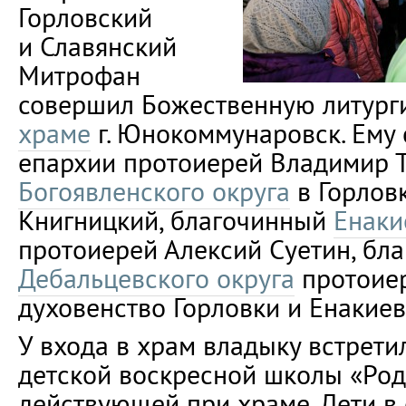
Горловский
и Славянский
Митрофан
совершил Божественную литург
храме
г. Юнокоммунаровск. Ему 
епархии протоиерей Владимир Т
Богоявленского округа
в Горлов
Книгницкий, благочинный
Енаки
протоиерей Алексий Суетин, бл
Дебальцевского округа
протоиер
духовенство Горловки и Енакиев
У входа в храм владыку встрети
детской воскресной школы «Род
действующей при храме. Дети в