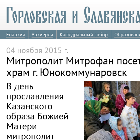
Епархия
Архиереи
Кафедральный собор
Образован
04 ноября 2015 г.
Митрополит Митрофан посе
храм г. Юнокоммунаровск
В день
прославления
Казанского
образа Божией
Матери
митрополит