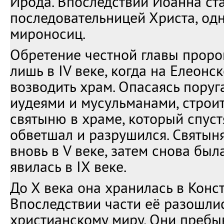
Ирода. Впоследствии Иоанна ст
последовательницей Христа, одн
мироносиц.
Обретение честной главы прор
лишь в IV веке, когда на Елеонс
возводить храм. Опасаясь поруг
иудеями и мусульманами, строи
святыню в храме, который спуст
обветшал и разрушился. Святын
вновь в V веке, затем снова был
явилась в IX веке.
До Х века она хранилась в Конс
Впоследствии части её разошли
христианскому миру. Они пребы