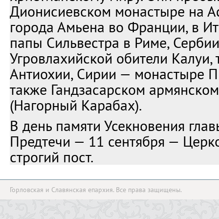
Дионисиевском монастыре на А
города Амьена во Франции, в Ит
папы Сильвестра в Риме, Серби
Угровлахийской обители Калуи, 
Антиохии, Сирии — монастыре П
также Гандзасарском армянско
(Нагорный Карабах).
В день памяти Усекновения гла
Предтечи — 11 сентября — Церк
строгий пост.
Горловская и Славянская епархия. Все права защищены.