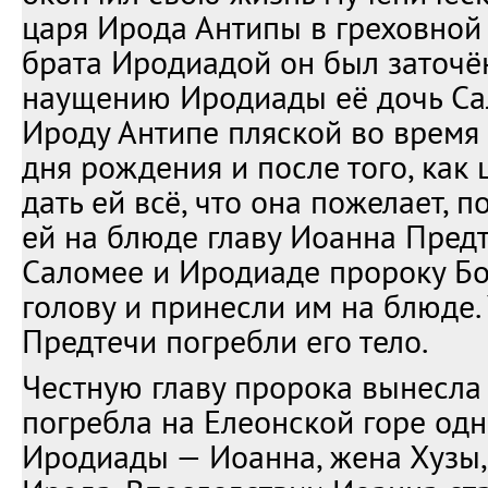
царя Ирода Антипы в греховной
брата Иродиадой он был заточён
наущению Иродиады её дочь Са
Ироду Антипе пляской во время
дня рождения и после того, как 
дать ей всё, что она пожелает, 
ей на блюде главу Иоанна Предт
Саломее и Иродиаде пророку Б
голову и принесли им на блюде.
Предтечи погребли его тело.
Честную главу пророка вынесла
погребла на Елеонской горе одн
Иродиады — Иоанна, жена Хузы,