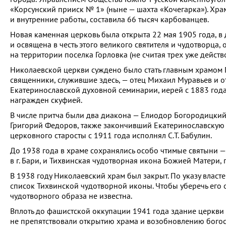
«Корсунский прииск № 1» (ныне — шахта «Кочегарка»). Храм
и внутренние работы, составила 66 тысяч карбованцев.
Новая каменная церковь была открыта 22 мая 1905 года, в
и освящена в честь этого великого святителя и чудотворца
на территории поселка Горловка (не считая трех уже дейст
Николаевской церкви суждено было стать главным храмом Г
священники, служившие здесь, — отец Михаил Муравьев и 
Екатеринославской духовной семинарии, иерей с 1883 год
награжден скуфией.
В числе притча были два диакона — Елиодор Богородицкий 
Григорий Федоров, также закончивший Екатеринославскую 
церковного старосты с 1911 года исполнял С.Т. Бабулин.
До 1938 года в храме сохранялись особо чтимые святыни 
в г. Бари, и Тихвинская чудотворная икона Божией Матери,
В 1938 году Николаевский храм был закрыт. По указу власт
список Тихвинской чудотворной иконы. Чтобы уберечь его о
чудотворного образа не известна.
Вплоть до фашистской оккупации 1941 года здание церкви
не препятствовали открытию храма и возобновлению богосл