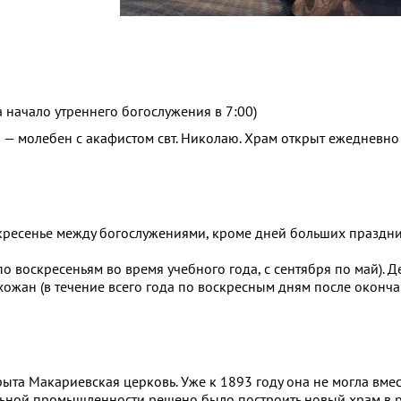
а начало утреннего богослужения в 7:00)
 — молебен с акафистом свт. Николаю. Храм открыт ежедневно 
воскресенье между богослужениями, кроме дней больших праздн
о воскресеньям во время учебного года, с сентября по май). Д
ожан (в течение всего года по воскресным дням после оконч
крыта Макариевская церковь. Уже к 1893 году она не могла вме
льной промышленности решено было построить новый храм в 