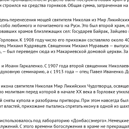
 строился на средства горняков. Общая сумма, затраченная н
 день перенесения мощей святителя Николая из Мир Ликийских
, особо любимого и почитаемого на Руси. Это был второй храм,
вовавших храмов близлежащих сел: Государев Байрак, Зайцево 
орловки. К 1908 году число его прихожан составляло около 4
отец Михаил Кудрявцев. Священник Михаил Муравьев — выпус
а, — был переведен сюда из Макариевской домовой церкви. За
и Иоанн Гаркаленко. С 1907 года второй священник Николаев
духовную семинарию, а с 1913 года — отец Павел Иваненко. 
— икона святителя Николая Мир Ликийских Чудотворца, освяще
 по молитвам перед которой в начале ХХ века в Горловке утихл
ей сняты купола и разобраны притворы. При этом навсегда был
т властей, прихожане пытались спрятать икону в одной из шах
 использовалось под лабораторию «Донбассэнерго». Немецкие
ужений. С этого времени богослужения в храме не прекращал