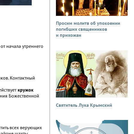
Просим молитв об упокоении
погибших священников
и прихожан
от начала утреннего
иков. Контактный
ействует
кружок
ания Божественной
Святитель Лука Крымский
стить всех верующих
районе шахты