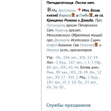
Пятидесятнице.
Поста нет.
Мц.
Христины
.
Мчч. блгвв.
князей
Бориса
и
Глеба
, во св.
Крещении Романа и Давида.
Прп.
Поликарпа
, архим. Печерского.
Свт.
Георгия
, архиеп.
Могилевского. Обретение мощей
прп.
Далмата
Исетского. Сщмч.
Алфея
диакона. Свв.
Николая
и
Иоанна
испп., пресвитеров.
Утр. -
Лк., 106 зач., XXI, 12-19.
Лит. -
2 Кор., 167 зач., I, 1-7.
Мф.,
88 зач., XXI, 43-46.
Блгвв. кнн.:
Рим., 99 зач., VIII, 28-39.
Ин., 52
зач., XV, 17 - XVI, 2.
Мц.:
2 Кор.,
181 зач., VI, 1-10.
Лк., 33 зач.,
VII, 36-50
.
Службы праздников