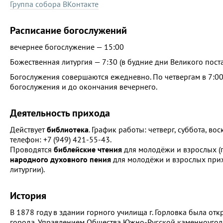
Группа собора ВКонтакте
Расписание богослужений
вечернее богослужение — 15:00
Божественная литургия — 7:30 (в будние дни Великого пост
Богослужения совершаются ежедневно. По четвергам в 7:00
богослужения и до окончания вечернего.
Деятельность прихода
Действует
библиотека
. График работы: четверг, суббота, 
телефон: +7 (949) 421-55-43.
Проводятся
библейские чтения
для молодёжи и взрослых (п
народного духовного пения
для молодёжи и взрослых прих
литургии).
История
В 1878 году в здании горного училища г. Горловка была от
города. Управлением Общества Южно-Русской каменноуго