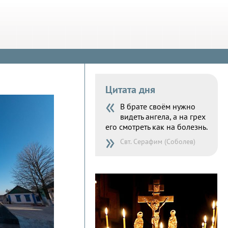
Цитата дня
«
В брате своём нужно
видеть ангела, а на грех
его смотреть как на болезнь.
»
Свт. Серафим (Соболев)