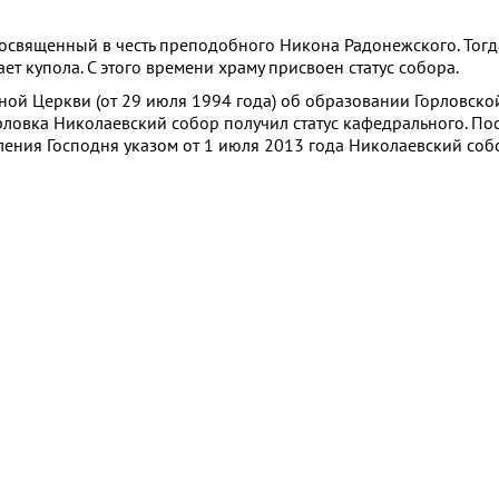
освященный в честь преподобного Никона Радонежского. Тогда 
 купола. С этого времени храму присвоен статус собора.
й Церкви (от 29 июля 1994 года) об образовании Горловско
ловка Николаевский собор получил статус кафедрального. По
ления Господня указом от 1 июля 2013 года Николаевский собо