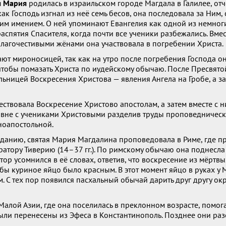
я Мария
родилась в израильском городе Магдала в Галилее, отч
ак Господь изгнал из неё семь бесов, она последовала за Ним, 
им имением. О ней упоминают Евангелия как одной из немноги
 распятия Спасителя, когда почти все ученики разбежались. Вме
лагочестивыми жёнами она участвовала в погребении Христа.
т мироносицей, так как на утро после погребения Господа о
 чтобы помазать Христа по иудейскому обычаю. После Пресвят
льницей Воскресения Христова — явления Ангела на Гробе, а з
ствовала Воскресение Христово апостолам, а затем вместе с н
авне с учениками Христовыми разделив труды проповедническ
ноапостольной.
данию, святая Мария Магдалина проповедовала в Риме, где пр
атору Тиверию (14–37 гг.). По римскому обычаю она поднесла
ор усомнился в её словах, ответив, что воскресение из мёртвы
обы куриное яйцо было красным. В этот момент яйцо в руках у
. С тех пор появился пасхальный обычай дарить друг другу о
алой Азии, где она поселилась в преклонном возрасте, помог
были перенесены из Эфеса в Константинополь. Позднее они ра