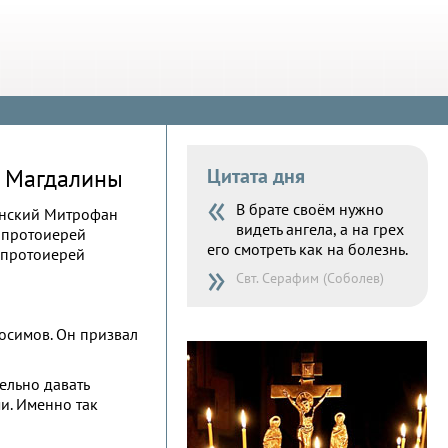
и Магдалины
Цитата дня
«
В брате своём нужно
янский Митрофан
видеть ангела, а на грех
и протоиерей
его смотреть как на болезнь.
 протоиерей
»
Свт. Серафим (Соболев)
осимов. Он призвал
ельно давать
и. Именно так