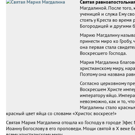
Святая равноапостольна
Магдалиной. После того, к
ученицей и служа Ему сво
стоять у Креста во время
Богородицей и другими б
Марию Магдалину называю
принести миро ко Гробу,
она первая стала свидете
Воскресшего Господа.
Мария Магдалина благове
христианскому миру, нар
Поэтому она названа рав
Согласно церковному пре
Воскресшем Христе импер
императору яйцо. Императ
невозможно, как и то, чт
Магдалины стало красным
красный цвет яйца со словами «Христос воскресе!»
Святая Мария Магдалина отошла ко Господу в городе Эфес М
Иоанну Богослову в его проповеди. Мощи святой в Х веке 
всему христианскому миру.