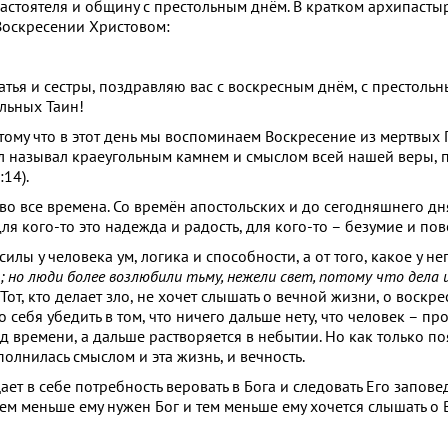
стоятеля и общину с престольным днём. В кратком архипасты
 Воскресении Христовом:
тья и сестры, поздравляю вас с воскресным днём, с престольн
льных Таин!
ому что в этот день мы воспоминаем Воскресение из мертвых 
л называл краеугольным камнем и смыслом всей нашей веры, п
:14).
о все времена. Со времён апостольских и до сегодняшнего д
я кого-то это надежда и радость, для кого-то – безумие и пов
силы у человека ум, логика и способности, а от того, какое у н
; но люди более возлюбили тьму, нежели свет, потому что дела 
от, кто делает зло, не хочет слышать о вечной жизни, о воскр
о себя убедить в том, что ничего дальше нету, что человек – п
 времени, а дальше растворяется в небытии. Но как только по
олнилась смыслом и эта жизнь, и вечность.
ет в себе потребность веровать в Бога и следовать Его запове
 тем меньше ему нужен Бог и тем меньше ему хочется слышать о