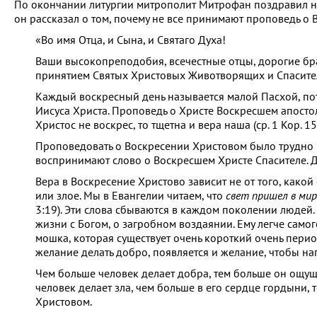
По окончании литургии митрополит Митрофан поздравил на
он рассказал о том, почему не все принимают проповедь о
«Во имя Отца, и Сына, и Святаго Духа!
Ваши высокопреподобия, всечестные отцы, дорогие бра
принятием Святых Христовых Животворящих и Спасите
Каждый воскресный день называется малой Пасхой, пот
Иисуса Христа. Проповедь о Христе Воскресшем апосто
Христос не воскрес, то тщетна и вера наша (ср. 1 Кор. 15
Проповедовать о Воскресении Христовом было трудно в
воспринимают слово о Воскресшем Христе Спасителе. Дл
Вера в Воскресение Христово зависит не от того, какой 
или злое. Мы в Евангелии читаем, что
свет пришел в мир
3:19). Эти слова сбываются в каждом поколении людей. Т
жизни с Богом, о загробном воздаянии. Ему легче самог
мошка, которая существует очень короткий очень период
желание делать добро, появляется и желание, чтобы нап
Чем больше человек делает добра, тем больше он ощуща
человек делает зла, чем больше в его сердце гордыни,
Христовом.