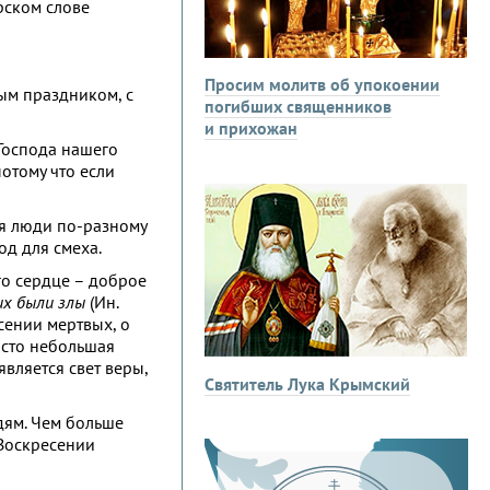
рском слове
Просим молитв об упокоении
ым праздником, с
погибших священников
и прихожан
Господа нашего
отому что если
ня люди по-разному
од для смеха.
его сердце – доброе
их были злы
(Ин.
есении мертвых, о
росто небольшая
является свет веры,
Святитель Лука Крымский
дям. Чем больше
 Воскресении