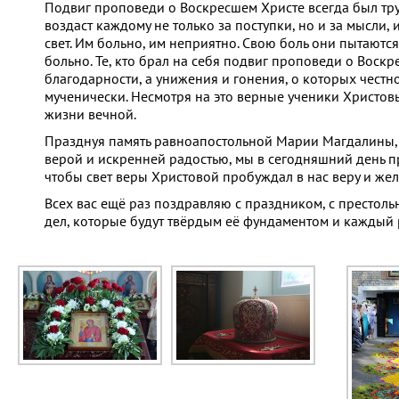
Подвиг проповеди о Воскресшем Христе всегда был тру
воздаст каждому не только за поступки, но и за мысли,
свет. Им больно, им неприятно. Свою боль они пытаются 
больно. Те, кто брал на себя подвиг проповеди о Воск
благодарности, а унижения и гонения, о которых чест
мученически. Несмотря на это верные ученики Христов
жизни вечной.
Празднуя память равноапостольной Марии Магдалины, 
верой и искренней радостью, мы в сегодняшний день п
чтобы свет веры Христовой пробуждал в нас веру и же
Всех вас ещё раз поздравляю с праздником, с престо
дел, которые будут твёрдым её фундаментом и каждый ра