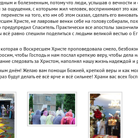
дным и болезненным, потому что люди, услышав о вечности и 
 и за ощущения, с которыми жил человек, воспринимают это ка
перенести на того, кто им об этом сказал, сделать его виноваты
ресшем Христе, не лавровые венки себе на голову собирали, по
но предупредил Спаситель. Практически все апостолы закончил
ы всё равно спешили поделиться с людьми великой вестью о Ег
которая о Воскресшем Христе проповедовала смело, безбоязн
росим, чтобы Господь и нам послал крепкую веру, чтобы дела
лание следовать за Христом, наполнял нашу жизнь надеждой и 
льным днём! Желаю вам помощи Божией, крепкой веры и как м
з будут делать её всё ярче и всё сильнее! Храни вас всех Госп