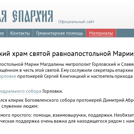
Официальный сайт
ие
Контакты
Гуманитарная помощь
Материалы
ский храм святой равноапостольной Мари
оапостольной Марии Магдалины митрополит Горловский и Слав
вящённом в честь этой святой. Ему сослужили секретарь епархи
Горловке
протоиерей Сергий Книгницкий и настоятель прихода
федрального собора
Горловки.
лся клирик Богоявленского собора протоиерей Димитрий Абр
ё служении людям:
мого простого: помощи, взаимовыручки, поддержки. Необязат
ческая поддержка очень важна для находящегося рядом с нам