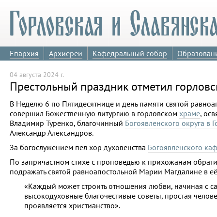
Епархия
Архиереи
Кафедральный собор
Образован
04 августа 2024 г.
Престольный праздник отметил горлов
В Неделю 6 по Пятидесятнице и день памяти святой равн
совершил Божественную литургию в горловском
храме
, ос
Владимир Туренко, благочинный
Богоявленского округа в 
Александр Александров.
За богослужением пел хор духовенства
Богоявленского ка
По запричастном стихе с проповедью к прихожанам обрати
подражать святой равноапостольной Марии Магдалине в е
«Каждый может строить отношения любви, начиная с са
высокодуховные благочестивые советы, простая челове
проявляется христианство».