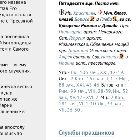
его названа
Пятидесятнице.
Поста нет.
став Его
Мц.
Христины
.
Мчч. блгвв.
х, кто остался
князей
Бориса
и
Глеба
, во св.
сте с Пресвятой
Крещении Романа и Давида.
Прп.
Поликарпа
, архим. Печерского.
на поспешила
Свт.
Георгия
, архиеп.
ой Богородицы
Могилевского. Обретение мощей
атем и Самого
прп.
Далмата
Исетского. Сщмч.
Алфея
диакона. Свв.
Николая
и
Иоанна
испп., пресвитеров.
ими — всему
ого служения.
Утр. -
Лк., 106 зач., XXI, 12-19.
Лит. -
2 Кор., 167 зач., I, 1-7.
Мф.,
88 зач., XXI, 43-46.
Блгвв. кнн.:
инесла весть о
Рим., 99 зач., VIII, 28-39.
Ин., 52
 в дар
зач., XV, 17 - XVI, 2.
Мц.:
2 Кор.,
х так же
181 зач., VI, 1-10.
Лк., 33 зач.,
 Марии
VII, 36-50
.
крашенные в
ая апостолу
Службы праздников
зошлись по