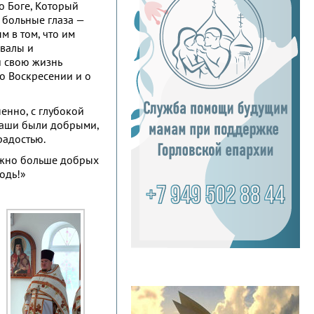
о Боге, Который
к больные глаза —
м в том, что им
хвалы и
и свою жизнь
о Воскресении и о
енно, с глубокой
 наши были добрыми,
радостью.
ожно больше добрых
одь!»